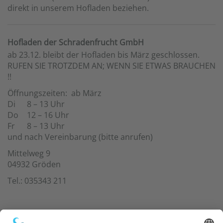
direkt in unserem Hofladen beziehen.
Hofladen der Schradenfrucht GmbH
ab 23.12. bleibt der Hofladen bis März geschlossen.
RUFEN SIE TROTZDEM AN; WENN SIE ETWAS BRAUCHEN
!!
Öffnungszeiten: ab März
Di
8 – 13 Uhr
Do
12 – 16 Uhr
Fr
8 – 13 Uhr
und nach Vereinbarung (bitte anrufen)
Mittelweg 9
04932 Gröden
Tel.: 035343 211