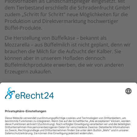
Pilotvorhaben als Landschaftspfleger eingesetzt. Mit
dem Tierbestand erschließt die Schradenfrucht GmbH
zudem „Schritt für Schritt“ neue Möglichkeiten für die
Produktion und Direktvermarktung hochwertiger
Büffel-Produkte.
Die Herstellung von Büffelkäse – bekannt als
Mozzarella – aus Büffelmilch ist nicht geplant, denn wir
brauchen die Milch für die Aufzucht der Kälber. Sie
können aber in unserem Hofladen dennoch
Büffelmilchprodukte erwerben, die wir von anderen
Erzeugern zukaufen.
Schradenfrucht GmbH
Mittelweg 9
04932 Gröden
Tel 035343. 211
HOME